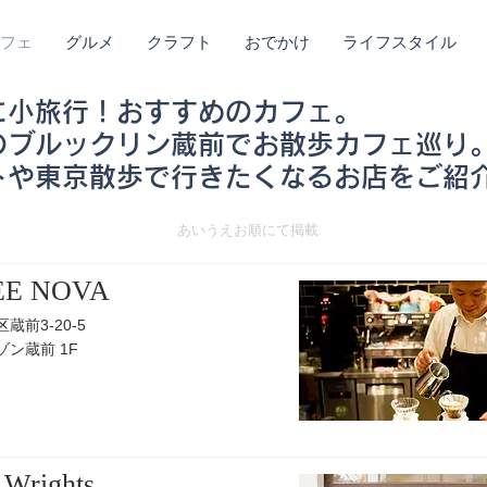
フェ
グルメ
クラフト
おでかけ
ライフスタイル
に小旅行！おすすめのカフェ。
のブルックリン蔵前でお散歩カフェ巡り
トや東京散歩で行きたくなるお店をご紹
あいうえお順にて掲載
EE NOVA
蔵前3-20-5
ン蔵前 1F
 Wrights